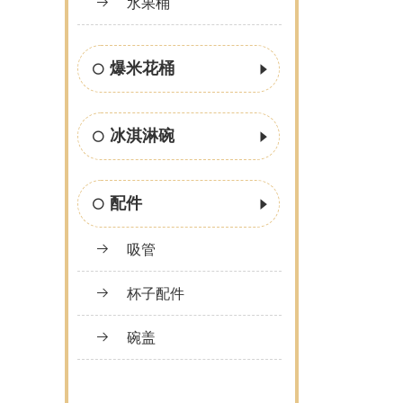
水果桶
爆米花桶
冰淇淋碗
配件
吸管
杯子配件
碗盖