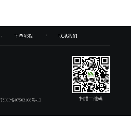
下单流程
联系我们
/
/
）
扫描二维码
【鄂ICP备07503108号-1】