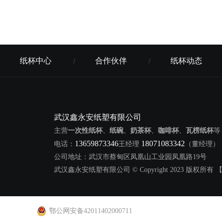
纸杯中心
合作伙伴
纸杯动态
/
/
武汉鑫永安纸塑有限公司
主营
一次性纸杯
、
纸碗
、
奶茶杯
、
咖啡杯
、
瓦楞纸杯
等
13659873346
18071083342
电话：
王经理
（董经理
公司地址：武汉市蔡甸区凤凰山工业园凤凰路19号
武汉鑫永安纸塑有限公司
© Copyright 2023 版权所有 
鄂公网安备42011402000711