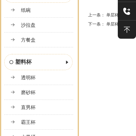
纸碗
上一条：
单层杯
下一条：
单层杯
沙拉盘
方餐盒
塑料杯
透明杯
磨砂杯
直男杯
霸王杯